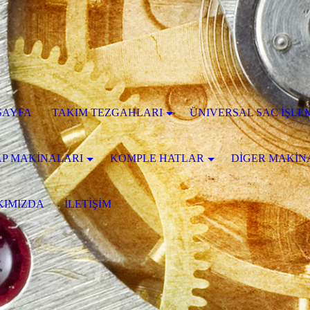
SAYFA
TAKIM TEZGAHLARI
ÜNIVERSAL SAC İŞLE
P MAKİNALARI
KOMPLE HATLAR
DİGER MAKİN
KIMIZDA
İLETİŞİM