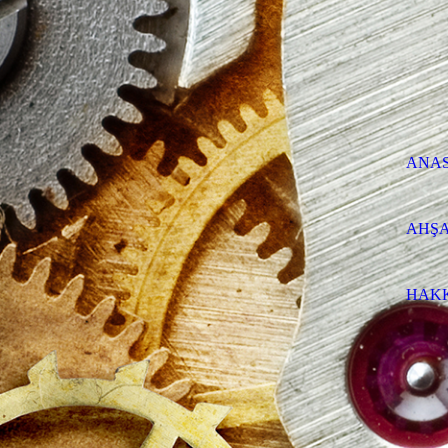
ANA
AHŞA
HAK