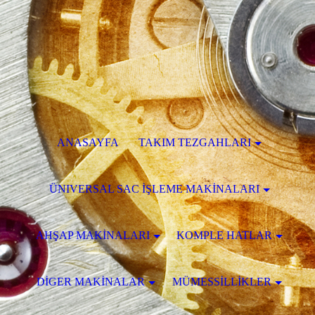
ANASAYFA
TAKIM TEZGAHLARI
ÜNIVERSAL SAC İŞLEME MAKİNALARI
AHŞAP MAKİNALARI
KOMPLE HATLAR
DİGER MAKİNALAR
MÜMESSİLLİKLER