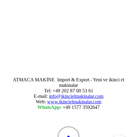
ATMACA MAKİNE Import & Export - Yeni ve ikinci el
makinalar
Tel: +49 202 87 00 53 61
E-mail:
info@ikincielmakinalar.com
Web:
www.ikincielmakinalar.com
WhatsApp:
+49 1577 3592647